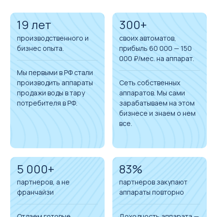
19 лет
300+
производственного и
своих автоматов,
бизнес опыта.
прибыль 60 000 — 150
000 ₽/мес. на аппарат.
Мы первыми в РФ стали
производить аппараты
Сеть собственных
продажи воды в тару
аппаратов. Мы сами
потребителя в РФ.
зарабатываем на этом
бизнесе и знаем о нем
все.
5 000+
83%
партнеров, а не
партнеров закупают
франчайзи
аппараты повторно
Отдаем готовые
Доходность аппарата —