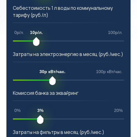
Себестоимость 1 л воды по коммунальному
тарифу (руб./л)
0р/л.
10р/л.
100р/л.
Затраты на электроэнергию в месяц (руб./мес.)
30р кВт/час.
100р кВт/час.
Комиссия банка за эквайринг
0%
3%
20%
Затраты на
фильтры
в месяц (руб./мес.)