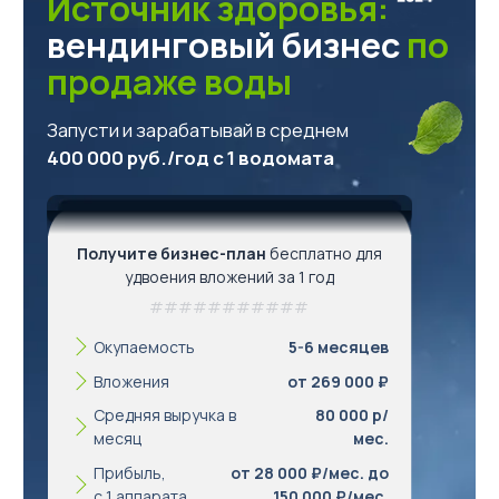
Источник здоровья:
вендинговый бизнес
по
продаже воды
Запусти и зарабатывай в среднем
400 000 руб./год с 1 водомата
Акваматы фильтрованной воды
Акваматы с привозной водой
Модули розлива
Получите бизнес-план
бесплатно для
Системы очистки воды
удвоения вложений за 1 год
Комплектующие к акваматам
🌟 Брендирование бизнеса
Окупаемость
5-6 месяцев
Сопутствующее оборудование для продажи чистой воды в
Вложения
от 269 000 ₽
розлив
Средняя выручка в
80 000 р/
месяц
мес.
Прибыль,
от 28 000 ₽/мес. до
с 1 аппарата
150 000 ₽/мес.