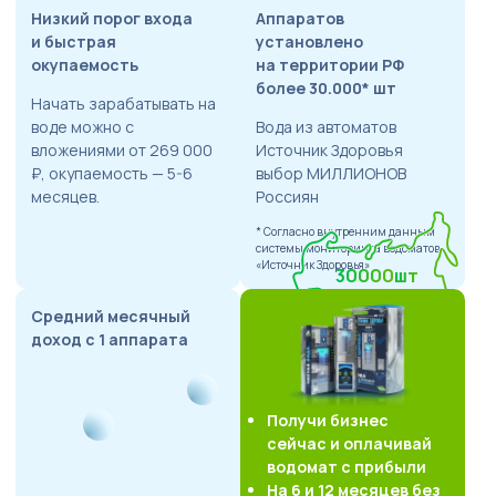
Низкий порог входа
Аппаратов
и быстрая
установлено
окупаемость
на территории РФ
более 30.000* шт
Начать зарабатывать на
воде можно с
Вода из автоматов
вложениями от 269 000
Источник Здоровья
₽, окупаемость — 5-6
выбор МИЛЛИОНОВ
месяцев.
Россиян
* Согласно внутренним данным
системы мониторинга водоматов
«Источник Здоровья»
30000
шт
Cредний месячный
доход с 1 аппарата
Получи бизнес
сейчас и оплачивай
водомат с прибыли
На 6 и 12 месяцев без