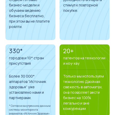
бизнес-модели и
стимул к повторной
обучаем ведению
покупке.
бизнеса бесплатно,
при этом вы не платите
роялти.
330*
20+
городов и 10* стран
патентов на технологии
присутствия
и ноу-хау
Более 30 000*
Только мы используем
аппаратов “Источник
технологию Двойная
здоровья” уже
свежесть в автоматах,
установлено нами и
она позволяет вести
партнерами.
бизнес на 100%
легально и вне
* Согласно внутренним данным
конкуренции
системы мониторинга
акваматов «Источник Здоровья»