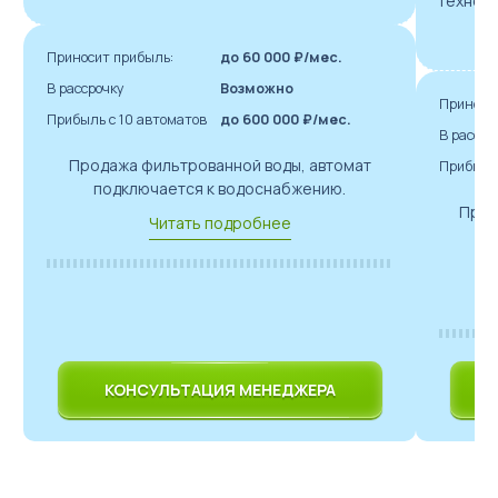
технол
с
Приносит прибыль:
до 60 000 ₽/мес.
В рассрочку
Возможно
Приноси
Прибыль с 10 автоматов
до 600 000 ₽/мес.
В рассро
Продажа фильтрованной воды, автомат
Прибыль 
подключается к водоснабжению.
Прод
Читать подробнее
КОНСУЛЬТАЦИЯ МЕНЕДЖЕРА