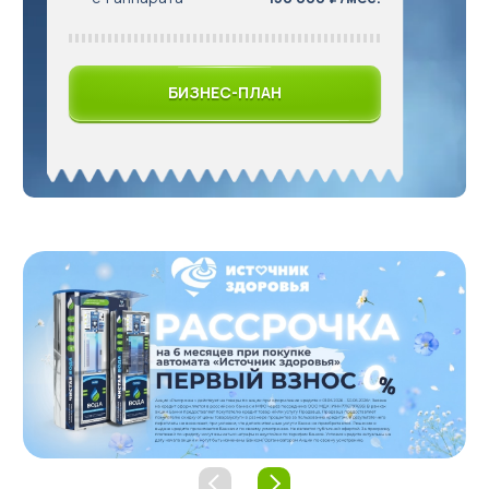
Бизнес под ключ
БИЗНЕС-ПЛАН
Мониторинг вендинговых автоматов
العربية
简体中文
English
Русский