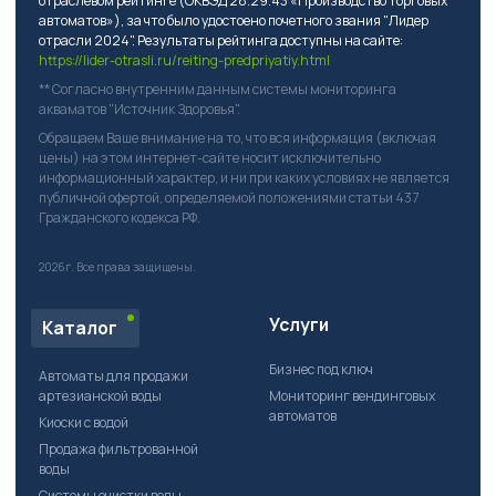
отраслевом рейтинге (ОКВЭД 28.29.43 «Производство торговых
автоматов»), за что было удостоено почетного звания "Лидер
отрасли 2024". Результаты рейтинга доступны на сайте:
https://lider-otrasli.ru/reiting-predpriyatiy.html
** Согласно внутренним данным системы мониторинга
акваматов "Источник Здоровья".
Обращаем Ваше внимание на то, что вся информация (включая
цены) на этом интернет-сайте носит исключительно
информационный характер, и ни при каких условиях не является
публичной офертой, определяемой положениями статьи 437
Гражданского кодекса РФ.
2026г.
Все права защищены.
Услуги
Каталог
Бизнес под ключ
Автоматы для продажи
артезианской воды
Мониторинг вендинговых
автоматов
Киоски с водой
Продажа фильтрованной
воды
Системы очистки воды