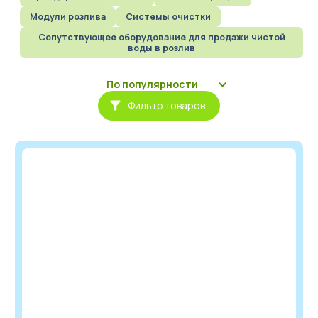
Модули розлива
Системы очистки
Бизнес под ключ
Сопутствующее оборудование для продажи чистой
воды в розлив
Мониторинг вендинговых автоматов
Фильтр товаров
العربية
简体中文
English
Русский