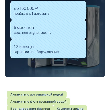
до 150 000 ₽
прибыль с 1 автомата
5 месяцев
средняя окупаемость
Акваматы фильтрованной воды
Акваматы с привозной водой
12 месяцев
Модули розлива
гарантии на оборудование
Системы очистки воды
Комплектующие к акваматам
🌟 Брендирование бизнеса
Сопутствующее оборудование для продажи чистой воды в
розлив
Акваматы с артезианской водой
Акваматы с фильтрованной водой
Брендирование бизнеса
Комплектующие