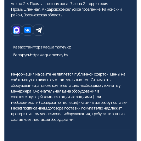
улица 2-я Промышленная зона, 7, зона 2, территория
Промышленная, Айдаровское сельское поселение, Рамонский
район, Воронежская область
Казахстан
https://aquamoney.kz
Беларусь
https://aquamoney.by
Информация на сайте не является публичной офертой. Цены на
сайте могут отличаться от актуальных цен. Стоимость
оборудования, а также комплектацию необходимо уточнять у
менеджера. Окончательная цена оборудования в
соответствующей комплектации и с опциями (при
необходимости) содержится в спецификации к договору поставки.
Перед подписанием договора поставки покупателю надлежит
проверить в том числе модель оборудования, требуемые опции и
состав комплектации оборудования.