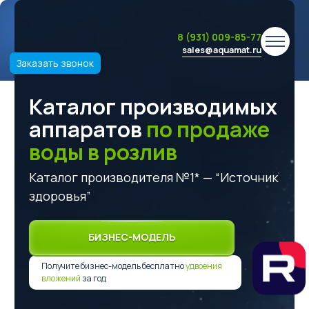
8 (931) 009-85-77
sales@aquamat.ru
Заказать звонок
Каталог производимых
аппаратов
по продаже
воды в розлив
Каталог производителя №1* — “Источник
здоровья”
БИЗНЕС-МОДЕЛЬ
Получите бизнес-модель бесплатно
удвоения
вложений
за год