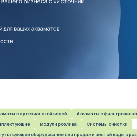
 вашего бизнеса с «Источник
й для ваших акваматов
мости
 воды в розлив
кваматы с артезианской водой
Акваматы с фильтрованно
омплектующие
Модули розлива
Системы очистки
опутствующее оборудование для продажи чистой воды в ро