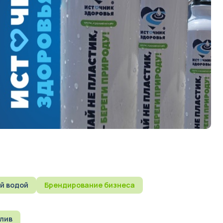
й водой
Брендирование бизнеса
злив