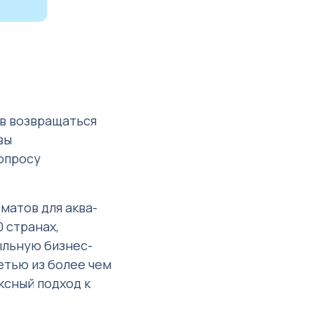
ов возвращаться
вы
опросу
матов для аква-
0 странах,
ыльную бизнес-
етью из более чем
ксный подход к