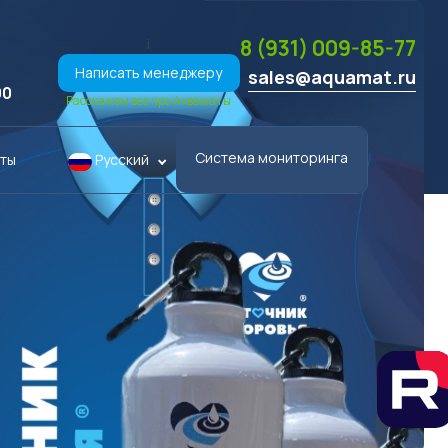
i
8 (931) 009-85-77
Написать менеджеру
sales@aquamat.ru
00
Расскажем все про Акваматы
Система мониторинга
кты
Русский