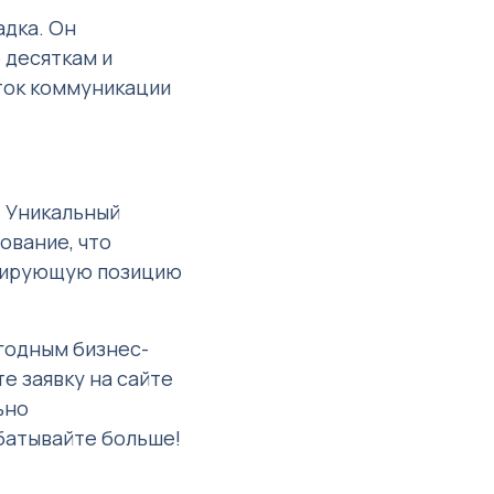
дка. Он
 десяткам и
ток коммуникации
 Уникальный
ование, что
инирующую позицию
ыгодным бизнес-
е заявку на сайте
ьно
батывайте больше!