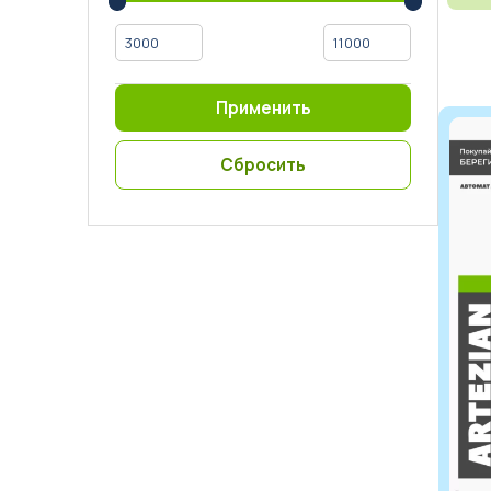
Бизнес под ключ
Мониторинг вендинговых автоматов
Применить
Сбросить
العربية
简体中文
English
Русский