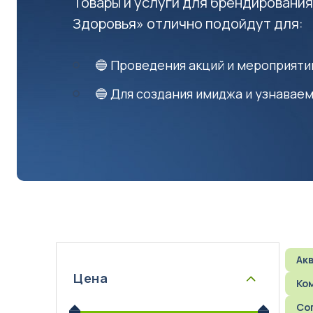
Товары и услуги для брендирования
Здоровья» отлично подойдут для:
Акваматы фильтрованной воды
🔵 Проведения акций и мероприяти
Акваматы с привозной водой
🔵 Для создания имиджа и узнавае
Модули розлива
Системы очистки воды
Комплектующие к акваматам
🌟 Брендирование бизнеса
Сопутствующее оборудование для продажи чистой
А
Цена
К
С