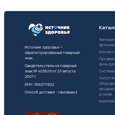
Катал
Автоматы для продажи
артезиа
Источник здоровья —
Киоски с
зарегистрированный товарный
знак.
Продажа
фильтро
Свидетельством на товарный
Системы
знак № 403629 от 23 августа
2007 г.
Сопутствующее
оборудо
ИНН: 3662111822
продажи 
Способ доставки - самовывоз
розлив
Компле