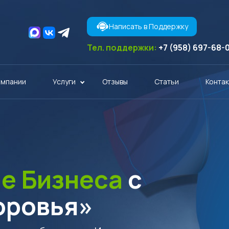
Написать в Поддержку
Тел. поддержки:
+7 (958) 697-68-
омпании
Услуги
Отзывы
Статьи
Конта
ие Бизнеса
с
оровья»