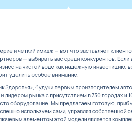
ерие и четкий имидж — вот что заставляет клиент
партнеров — выбирать вас среди конкурентов. Если 
знес на чистой воде как надежную инвестицию, в
оит уделить особое внимание.
к Здоровья», будучи первым производителем авто
и лидером рынка с присутствием в 330 городах и 1
осто оборудование. Мы предлагаем готовую, приб
спешно используем сами, управляя собственной с
ключевым элементом этой модели является компле