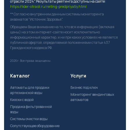
отрасли 2024". Результаты рейтинга доступны на сайте:
https://lider-otrasli.ru/reiting-predpriyatiy.html
** Согласно внутренним данным системы мониторинга
акваматов "Источник Здоровья".
Обращаем Ваше внимание на то, что вся информация (включая
цены) на этом интернет-сайте носит исключительно
информационный характер, и ни при каких условиях не является
публичной офертой, определяемой положениями статьи 437
Гражданского кодекса РФ.
2026г.
Все права защищены.
Каталог
Услуги
Автоматы для продажи
Бизнес под ключ
артезианской воды
Мониторинг вендинговых
Киоски с водой
автоматов
Продажа фильтрованной
воды
Системы очистки воды
Сопутствующее оборудование