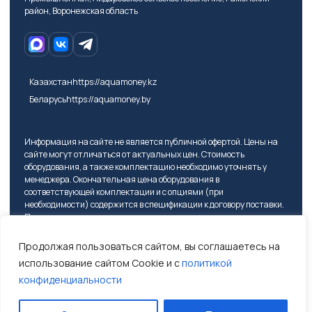
район, Воронежская область
Казахстан
https://aquamoney.kz
Беларусь
https://aquamoney.by
Информация на сайте не является публичной офертой. Цены на
сайте могут отличаться от актуальных цен. Стоимость
оборудования, а также комплектацию необходимо уточнять у
менеджера. Окончательная цена оборудования в
соответствующей комплектации и с опциями (при
необходимости) содержится в спецификации к договору поставки.
Перед подписанием договора поставки покупателю надлежит
проверить в том числе модель оборудования, требуемые опции и
состав комплектации оборудования.
Продолжая пользоваться сайтом, вы соглашаетесь на
использование сайтом Cookie и с
политикой
конфиденциальности
Сайт не является публичной офертой.
/
Политика конфиденциальности