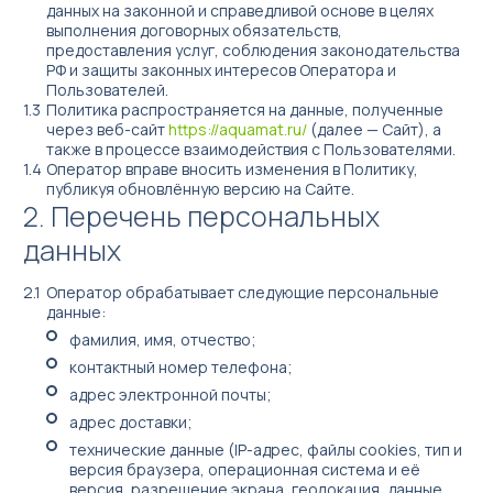
данных на законной и справедливой основе в целях
выполнения договорных обязательств,
предоставления услуг, соблюдения законодательства
РФ и защиты законных интересов Оператора и
Пользователей.
Политика распространяется на данные, полученные
через веб-сайт
https://aquamat.ru/
(далее — Сайт), а
также в процессе взаимодействия с Пользователями.
Акваматы фильтрованной воды
Оператор вправе вносить изменения в Политику,
публикуя обновлённую версию на Сайте.
Акваматы с привозной водой
Перечень персональных
Модули розлива
данных
Системы очистки воды
Оператор обрабатывает следующие персональные
Комплектующие к акваматам
данные:
🌟 Брендирование бизнеса
фамилия, имя, отчество;
контактный номер телефона;
Сопутствующее оборудование для продажи чистой воды в
адрес электронной почты;
розлив
адрес доставки;
технические данные (IP-адрес, файлы cookies, тип и
версия браузера, операционная система и её
версия, разрешение экрана, геолокация, данные