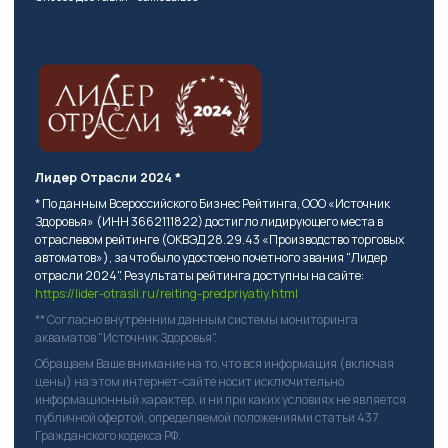
Лидер Отрасли 2024 *
* По данным Всероссийского Бизнес Рейтинга, ООО «Источник
Здоровья» (ИНН 3662111822) достигло лидирующего места в
отраслевом рейтинге (ОКВЭД 28.29.43 «Производство торговых
автоматов»), за что было удостоено почетного звания "Лидер
отрасли 2024". Результаты рейтинга доступны на сайте:
https://lider-otrasli.ru/reiting-predpriyatiy.html
** Согласно внутренним данным системы мониторинга
акваматов "Источник Здоровья".
Обращаем Ваше внимание на то, что вся информация (включая
цены) на этом интернет-сайте носит исключительно
информационный характер, и ни при каких условиях не является
публичной офертой, определяемой положениями статьи 437
Гражданского кодекса РФ.