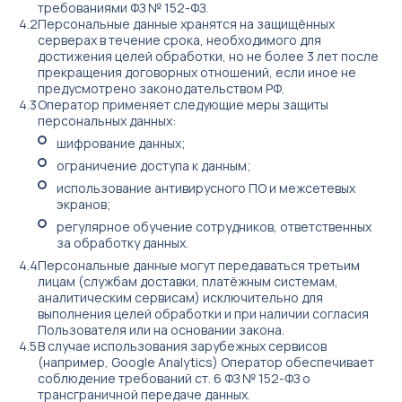
требованиями ФЗ № 152-ФЗ.
Türkçe
Персональные данные хранятся на защищённых
серверах в течение срока, необходимого для
достижения целей обработки, но не более 3 лет после
прекращения договорных отношений, если иное не
предусмотрено законодательством РФ.
Оператор применяет следующие меры защиты
персональных данных:
шифрование данных;
ограничение доступа к данным;
использование антивирусного ПО и межсетевых
экранов;
регулярное обучение сотрудников, ответственных
за обработку данных.
Персональные данные могут передаваться третьим
лицам (службам доставки, платёжным системам,
аналитическим сервисам) исключительно для
выполнения целей обработки и при наличии согласия
Пользователя или на основании закона.
В случае использования зарубежных сервисов
(например, Google Analytics) Оператор обеспечивает
соблюдение требований ст. 6 ФЗ № 152-ФЗ о
трансграничной передаче данных.