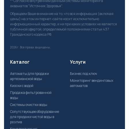
** Согласно внутренним данным системы мониторинга
акваматов "Источник Здоровья".
Обращаем Ваше внимание на то, что вся информация (включая
цены) на этом интернет-сайте носит исключительно
информационный характер, и ни при каких условиях не является
публичной офертой, определяемой положениями статьи 437
Гражданского кодекса РФ.
2026г.
Все права защищены.
Каталог
Услуги
Автоматы для продажи
Бизнес под ключ
артезианской воды
Мониторинг вендинговых
Киоски с водой
автоматов
Продажа фильтрованной
воды
Системы очистки воды
Сопутствующее оборудование
для продажи чистой воды в
розлив
Комплектующие