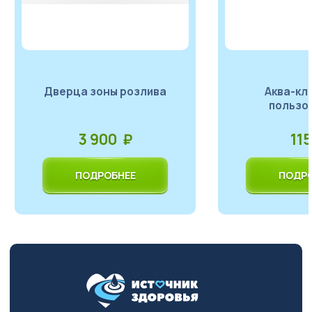
Дверца зоны розлива
Аква-ключи для
пользо
3 900 ₽
11
ПОДРОБНЕЕ
ПОДРО