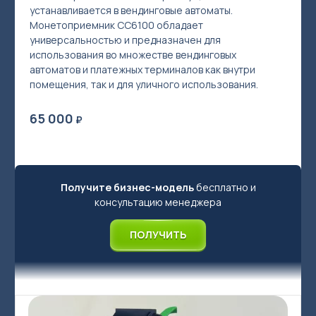
устанавливается в вендинговые автоматы.
Монетоприемник CC6100 обладает
универсальностью и предназначен для
использования во множестве вендинговых
автоматов и платежных терминалов как внутри
помещения, так и для уличного использования.
Акваматы фильтрованной воды
65 000
₽
Акваматы с привозной водой
Модули розлива
Системы очистки воды
Получите бизнес-модель
бесплатно и
Комплектующие к акваматам
консультацию менеджера
🌟 Брендирование бизнеса
ПОЛУЧИТЬ
Сопутствующее оборудование для продажи чистой воды в
розлив