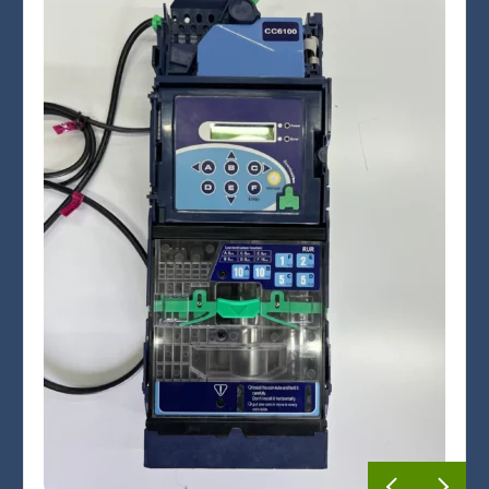
Бизнес под ключ
Мониторинг вендинговых автоматов
العربية
简体中文
English
Русский