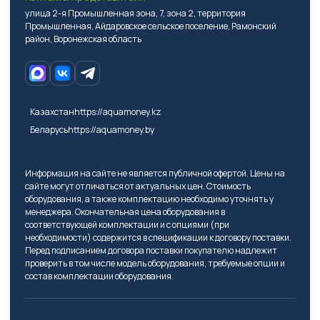
улица 2-я Промышленная зона, 7, зона 2, территория
Промышленная, Айдаровское сельское поселение, Рамонский
район, Воронежская область
Казахстан
https://aquamoney.kz
Беларусь
https://aquamoney.by
Информация на сайте не является публичной офертой. Цены на
сайте могут отличаться от актуальных цен. Стоимость
оборудования, а также комплектацию необходимо уточнять у
менеджера. Окончательная цена оборудования в
соответствующей комплектации и с опциями (при
необходимости) содержится в спецификации к договору поставки.
Перед подписанием договора поставки покупателю надлежит
проверить в том числе модель оборудования, требуемые опции и
состав комплектации оборудования.