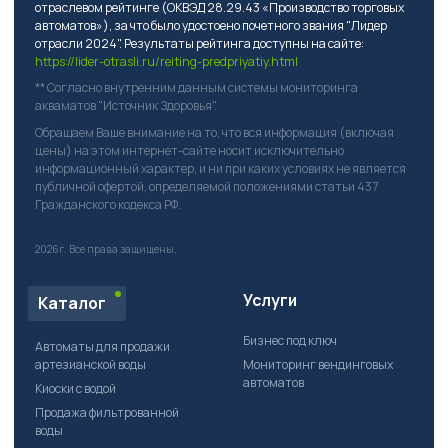
отраслевом рейтинге (ОКВЭД 28.29.43 «Производство торговых
автоматов»), за что было удостоено почетного звания "Лидер
отрасли 2024". Результаты рейтинга доступны на сайте:
https://lider-otrasli.ru/reiting-predpriyatiy.html
** Согласно внутренним данным системы мониторинга
акваматов "Источник Здоровья".
Обращаем Ваше внимание на то, что вся информация (включая
цены) на этом интернет-сайте носит исключительно
информационный характер, и ни при каких условиях не является
публичной офертой, определяемой положениями статьи 437
Гражданского кодекса РФ.
2026г.
Все права защищены.
Услуги
Каталог
Бизнес под ключ
Автоматы для продажи
артезианской воды
Мониторинг вендинговых
автоматов
Киоски с водой
Продажа фильтрованной
воды