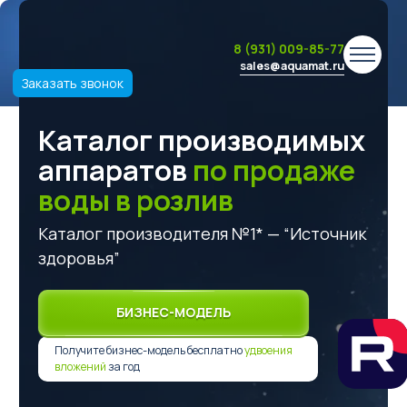
8 (931) 009-85-77
sales@aquamat.ru
Заказать звонок
Каталог производимых
аппаратов
по продаже
воды в розлив
Каталог производителя №1* — “Источник
здоровья”
БИЗНЕС-МОДЕЛЬ
Получите бизнес-модель бесплатно
удвоения
вложений
за год