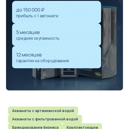
до 150 000 ₽
прибыль с 1 автомата
5 месяцев
средняя окупаемость
Акваматы фильтрованной воды
Акваматы с привозной водой
12 месяцев
Модули розлива
гарантии на оборудование
Системы очистки воды
Комплектующие к акваматам
🌟 Брендирование бизнеса
Сопутствующее оборудование для продажи чистой воды в
розлив
Акваматы с артезианской водой
Акваматы с фильтрованной водой
Брендирование бизнеса
Комплектующие