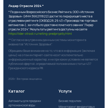
Лидер Отрасли 2024 *
* По данным Всероссийского Бизнес Рейтинга, ООО «Источник
Здоровья» (ИНН 3662111822) достигло лидирующего места в
отраслевом рейтинге (ОКВЭД 28.29.43 «Производство торговых
автоматов»), за что было удостоено почетного звания "Лидер
отрасли 2024". Результаты рейтинга доступны на сайте:
https://lider-otrasli.ru/reiting-predpriyatiy.html
** Согласно внутренним данным системы мониторинга
акваматов "Источник Здоровья".
Обращаем Ваше внимание на то, что вся информация (включая
цены) на этом интернет-сайте носит исключительно
информационный характер, и ни при каких условиях не является
публичной офертой, определяемой положениями статьи 437
Гражданского кодекса РФ.
2026г.
Все права защищены.
Каталог
Услуги
Автоматы для продажи
Бизнес под ключ
артезианской воды
Мониторинг вендинговых