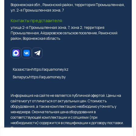
Воронежская обл., Рамонский район, территория Промышленная,
ул. 2-я Промышленная зона, 7
Контакты представителя:
улица 2-я Промышленная зона, 7, зона 2, территория
Промышленная, Айдаровское сельское поселение, Рамонский
район, Воронежская область
Казахстан
https://aquamoney.kz
Беларусь
https://aquamoney.by
Информация на сайте не является публичной офертой. Цены на
сайте могут отличаться от актуальных цен. Стоимость
оборудования, а также комплектацию необходимо уточнять у
менеджера. Окончательная цена оборудования в
соответствующей комплектации и с опциями (при
необходимости) содержится в спецификации к договору поставки.
Перед подписанием договора поставки покупателю надлежит
проверить в том числе модель оборудования, требуемые опции и