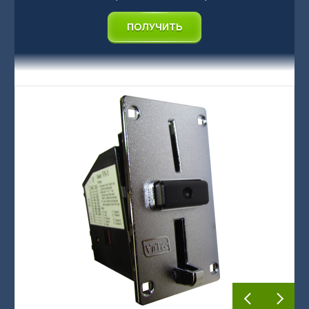
ПОЛУЧИТЬ
Акваматы фильтрованной воды
Акваматы с привозной водой
Модули розлива
Системы очистки воды
Комплектующие к акваматам
🌟 Брендирование бизнеса
Сопутствующее оборудование для продажи чистой воды в
розлив