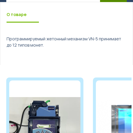
О товаре
Бизнес под ключ
Мониторинг вендинговых автоматов
Программируемый жетонный механизм VN-5 принимает
до 12 типов монет.
العربية
简体中文
English
Русский