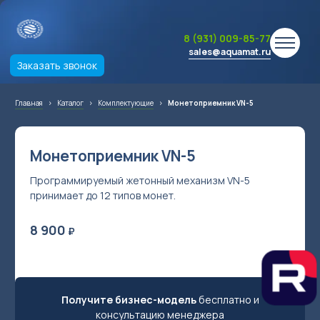
8 (931) 009-85-77
sales@aquamat.ru
Заказать звонок
Главная
›
Каталог
›
Комплектующие
›
Монетоприемник VN-5
Монетоприемник VN-5
Программируемый жетонный механизм VN-5
принимает до 12 типов монет.
8 900
₽
Получите бизнес-модель
бесплатно и
консультацию менеджера