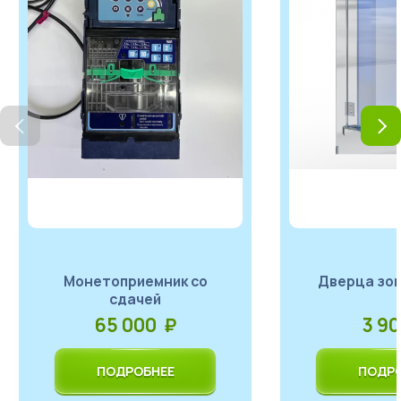
Türkçe
Монетоприемник со
Дверца зо
сдачей
65 000 ₽
3 9
ПОДРОБНЕЕ
ПОДРО