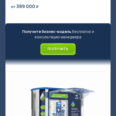
389 000
от
₽
Получите бизнес-модель
бесплатно и
Акваматы фильтрованной воды
консультацию менеджера
Акваматы с привозной водой
ПОЛУЧИТЬ
Модули розлива
Системы очистки воды
Комплектующие к акваматам
🌟 Брендирование бизнеса
Сопутствующее оборудование для продажи чистой воды в
розлив