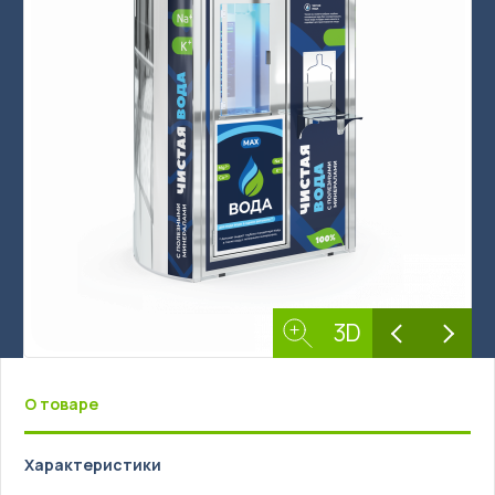
Бизнес под ключ
Мониторинг вендинговых автоматов
3D
العربية
О товаре
简体中文
English
Характеристики
Русский