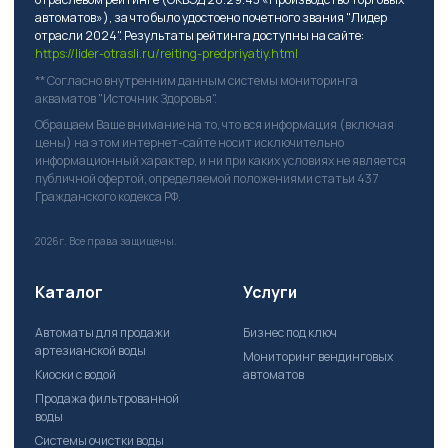
автоматов»), за что было удостоено почетного звания "Лидер
отрасли 2024". Результаты рейтинга доступны на сайте:
https://lider-otrasli.ru/reiting-predpriyatiy.html
** Согласно внутренним данным системы мониторинга
акваматов "Источник Здоровья".
Обращаем Ваше внимание на то, что вся информация (включая
цены) на этом интернет-сайте носит исключительно
информационный характер, и ни при каких условиях не является
публичной офертой, определяемой положениями статьи 437
Гражданского кодекса РФ.
2026г.
Все права защищены.
Каталог
Услуги
Автоматы для продажи
Бизнес под ключ
артезианской воды
Мониторинг вендинговых
Киоски с водой
автоматов
Продажа фильтрованной
воды
Системы очистки воды