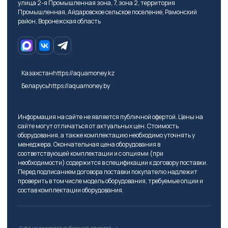
улица 2-я Промышленная зона, 7, зона 2, территория
Промышленная, Айдаровское сельское поселение, Рамонский
район, Воронежская область
Казахстан
https://aquamoney.kz
Беларусь
https://aquamoney.by
Информация на сайте не является публичной офертой. Цены на
сайте могут отличаться от актуальных цен. Стоимость
оборудования, а также комплектацию необходимо уточнять у
менеджера. Окончательная цена оборудования в
соответствующей комплектации и с опциями (при
необходимости) содержится в спецификации к договору поставки.
Перед подписанием договора поставки покупателю надлежит
проверить в том числе модель оборудования, требуемые опции и
состав комплектации оборудования.
Сайт не является публичной офертой.
/