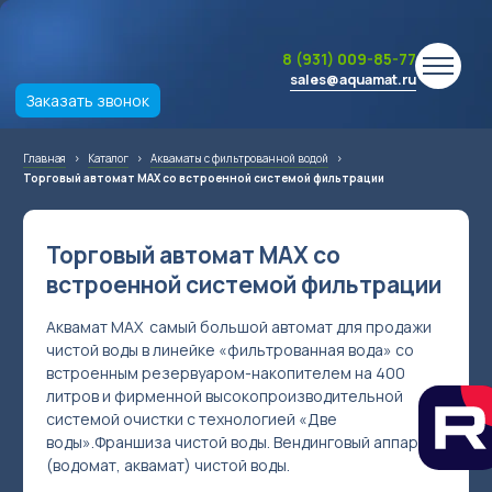
8 (931) 009-85-77
sales@aquamat.ru
Заказать звонок
Главная
›
Каталог
›
Акваматы с фильтрованной водой
›
Торговый автомат МАХ со встроенной системой фильтрации
Торговый автомат МАХ со
встроенной системой фильтрации
Аквамат MAX самый большой автомат для продажи
чистой воды в линейке «фильтрованная вода» со
встроенным резервуаром-накопителем на 400
литров и фирменной высокопроизводительной
системой очистки с технологией «Две
воды».Франшиза чистой воды. Вендинговый аппарат
(водомат, аквамат) чистой воды.