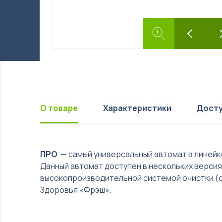
Бизнес под ключ
Мониторинг вендинговых автоматов
О товаре
Характеристики
Досту
ПРО
— самый универсальный автомат в линей
العربية
Данный автомат доступен в нескольких версия
высокопроизводительной системой очистки (с 
简体中文
Здоровья «Фрэш».
English
Русский