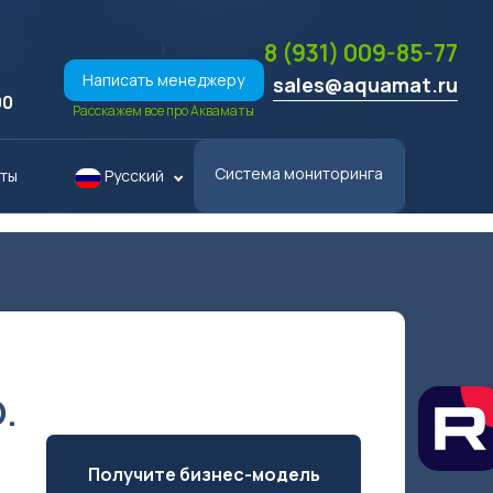
i
8 (931) 009-85-77
Написать менеджеру
sales@aquamat.ru
00
Расскажем все про Акваматы
Система мониторинга
кты
Русский
Получите бизнес-модель