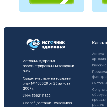
Катал
Автоматы для продажи
артезиа
Источник здоровья —
Киоски с
зарегистрированный товарный
знак.
Продажа
фильтро
Свидетельством на товарный
Системы
знак № 403629 от 23 августа
2007 г.
Сопутствующее
оборудо
ИНН: 3662111822
продажи 
Способ доставки - самовывоз
розлив