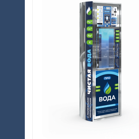
Акваматы фильтрованной воды
Акваматы с привозной водой
Модули розлива
Системы очистки воды
Комплектующие к акваматам
🌟 Брендирование бизнеса
Сопутствующее оборудование для продажи чистой