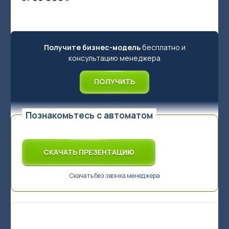
Получите бизнес-модель
бесплатно и
консультацию менеджера
Акваматы фильтрованной воды
ПОЛУЧИТЬ
Акваматы с привозной водой
Модули розлива
Познакомьтесь с автоматом
Системы очистки воды
Комплектующие к акваматам
СКАЧАТЬ ПРЕЗЕНТАЦИЮ
🌟 Брендирование бизнеса
Сопутствующее оборудование для продажи чистой воды в
Скачать без звонка менеджера
розлив