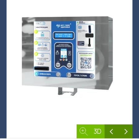
Бизнес под ключ
Мониторинг вендинговых автоматов
العربية
简体中文
English
3D
Русский