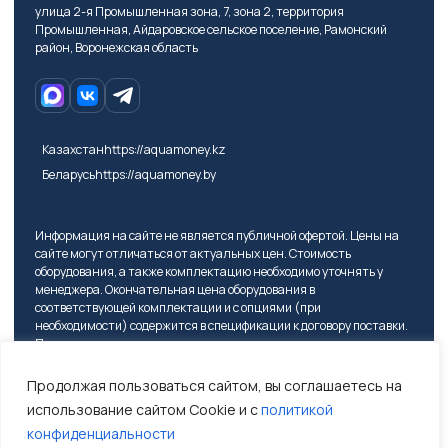
улица 2-я Промышленная зона, 7, зона 2, территория
Промышленная, Айдаровское сельское поселение, Рамонский
район, Воронежская область
Казахстан
https://aquamoney.kz
Беларусь
https://aquamoney.by
Информация на сайте не является публичной офертой. Цены на
сайте могут отличаться от актуальных цен. Стоимость
оборудования, а также комплектацию необходимо уточнять у
менеджера. Окончательная цена оборудования в
соответствующей комплектации и с опциями (при
необходимости) содержится в спецификации к договору поставки.
Перед подписанием договора поставки покупателю надлежит
проверить в том числе модель оборудования, требуемые опции и
состав комплектации оборудования.
Продолжая пользоваться сайтом, вы соглашаетесь на
использование сайтом Cookie и с
политикой
конфиденциальности