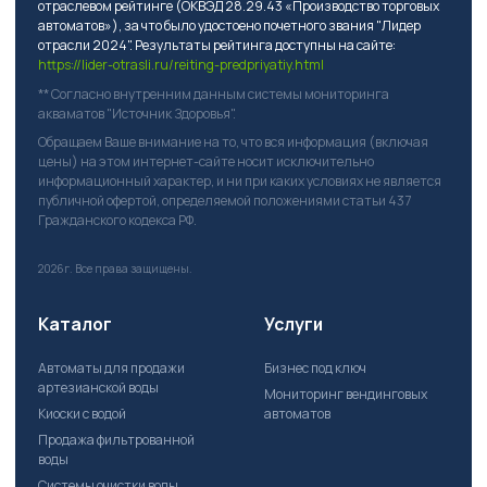
отраслевом рейтинге (ОКВЭД 28.29.43 «Производство торговых
автоматов»), за что было удостоено почетного звания "Лидер
отрасли 2024". Результаты рейтинга доступны на сайте:
https://lider-otrasli.ru/reiting-predpriyatiy.html
** Согласно внутренним данным системы мониторинга
акваматов "Источник Здоровья".
Обращаем Ваше внимание на то, что вся информация (включая
цены) на этом интернет-сайте носит исключительно
информационный характер, и ни при каких условиях не является
публичной офертой, определяемой положениями статьи 437
Гражданского кодекса РФ.
2026г.
Все права защищены.
Каталог
Услуги
Автоматы для продажи
Бизнес под ключ
артезианской воды
Мониторинг вендинговых
Киоски с водой
автоматов
Продажа фильтрованной
воды
Системы очистки воды