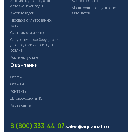
Автоматы для продажи
Бизнес под ключ
артезианской воды
Мониторинг вендинговых
Киоски с водой
автоматов
Продажа фильтрованной
воды
Системы очистки воды
Сопутствующее оборудование
для продажи чистой воды в
розлив
Комплектующие
О компании
Статьи
Отзывы
Контакты
Договор-оферта ПО
Карта сайта
8 (800) 333-44-07
sales@aquamat.ru