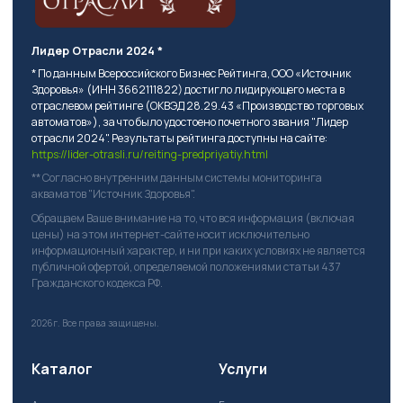
Лидер Отрасли 2024 *
* По данным Всероссийского Бизнес Рейтинга, ООО «Источник
Здоровья» (ИНН 3662111822) достигло лидирующего места в
отраслевом рейтинге (ОКВЭД 28.29.43 «Производство торговых
автоматов»), за что было удостоено почетного звания "Лидер
отрасли 2024". Результаты рейтинга доступны на сайте:
https://lider-otrasli.ru/reiting-predpriyatiy.html
** Согласно внутренним данным системы мониторинга
акваматов "Источник Здоровья".
Обращаем Ваше внимание на то, что вся информация (включая
цены) на этом интернет-сайте носит исключительно
информационный характер, и ни при каких условиях не является
публичной офертой, определяемой положениями статьи 437
Гражданского кодекса РФ.
2026г.
Все права защищены.
Каталог
Услуги