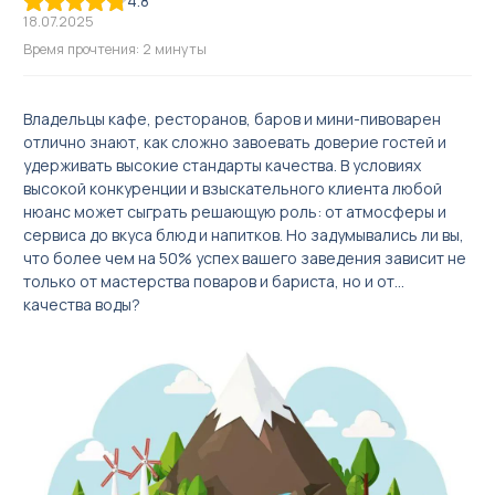
4.8
18.07.2025
Время прочтения: 2 минуты
Владельцы кафе, ресторанов, баров и мини-пивоварен
отлично знают, как сложно завоевать доверие гостей и
Акваматы фильтрованной воды
удерживать высокие стандарты качества. В условиях
высокой конкуренции и взыскательного клиента любой
Акваматы с привозной водой
нюанс может сыграть решающую роль: от атмосферы и
Модули розлива
сервиса до вкуса блюд и напитков. Но задумывались ли вы,
что более чем на 50% успех вашего заведения зависит не
Системы очистки воды
только от мастерства поваров и бариста, но и от…
Комплектующие к акваматам
качества воды?
🌟 Брендирование бизнеса
Сопутствующее оборудование для продажи чистой воды в
розлив