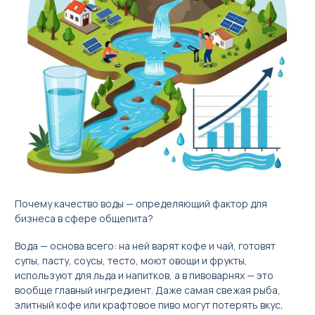
Бизнес под ключ
Мониторинг вендинговых автоматов
Почему качество воды — определяющий фактор для
бизнеса в сфере общепита?
العربية
Вода — основа всего: на ней варят кофе и чай, готовят
简体中文
супы, пасту, соусы, тесто, моют овощи и фрукты,
используют для льда и напитков, а в пивоварнях — это
English
вообще главный ингредиент. Даже самая свежая рыба,
элитный кофе или крафтовое пиво могут потерять вкус,
Русский