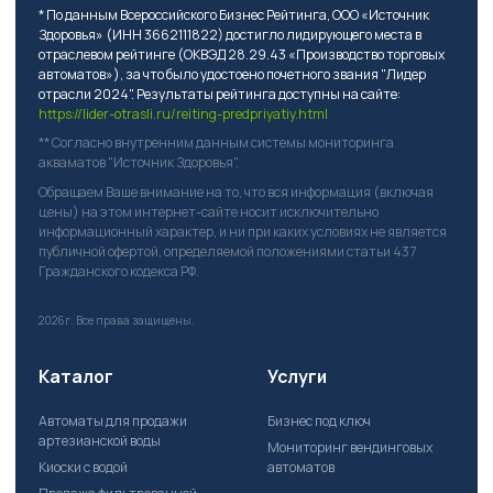
* По данным Всероссийского Бизнес Рейтинга, ООО «Источник
Здоровья» (ИНН 3662111822) достигло лидирующего места в
отраслевом рейтинге (ОКВЭД 28.29.43 «Производство торговых
автоматов»), за что было удостоено почетного звания "Лидер
отрасли 2024". Результаты рейтинга доступны на сайте:
https://lider-otrasli.ru/reiting-predpriyatiy.html
** Согласно внутренним данным системы мониторинга
акваматов "Источник Здоровья".
Обращаем Ваше внимание на то, что вся информация (включая
цены) на этом интернет-сайте носит исключительно
информационный характер, и ни при каких условиях не является
публичной офертой, определяемой положениями статьи 437
Гражданского кодекса РФ.
2026г.
Все права защищены.
Каталог
Услуги
Автоматы для продажи
Бизнес под ключ
артезианской воды
Мониторинг вендинговых
Киоски с водой
автоматов