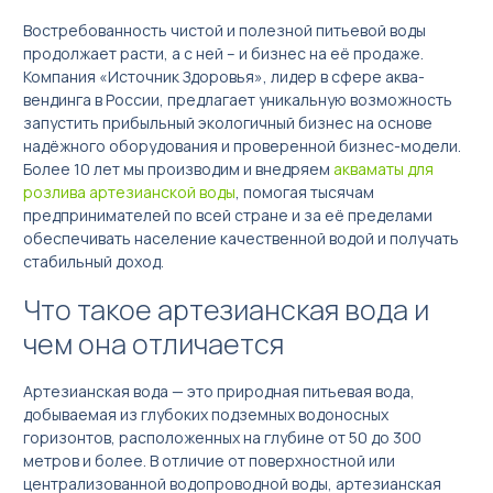
Востребованность чистой и полезной питьевой воды
продолжает расти, а с ней – и бизнес на её продаже.
Компания «Источник Здоровья», лидер в сфере аква-
вендинга в России, предлагает уникальную возможность
запустить прибыльный экологичный бизнес на основе
надёжного оборудования и проверенной бизнес-модели.
Акваматы фильтрованной воды
Более 10 лет мы производим и внедряем
акваматы для
Акваматы с привозной водой
розлива артезианской воды
, помогая тысячам
предпринимателей по всей стране и за её пределами
Модули розлива
обеспечивать население качественной водой и получать
стабильный доход.
Системы очистки воды
Что такое артезианская вода и
Комплектующие к акваматам
чем она отличается
🌟 Брендирование бизнеса
Сопутствующее оборудование для продажи чистой воды в
Артезианская вода — это природная питьевая вода,
розлив
добываемая из глубоких подземных водоносных
горизонтов, расположенных на глубине от 50 до 300
метров и более. В отличие от поверхностной или
централизованной водопроводной воды, артезианская