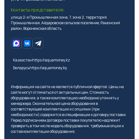
Контакты представителя:
улица 2-я Промышленная зона, 7, зона 2, территория
Промышленная, Айдаровское сельское поселение, Рамонский
район, Воронежская область
Казахстан
https://aquamoney.kz
Беларусь
https://aquamoney.by
Информация на сайте не является публичной офертой. Цены на
сайте могут отличаться от актуальных цен. Стоимость
оборудования, а также комплектацию необходимо уточнять у
менеджера. Окончательная цена оборудования в
соответствующей комплектации и с опциями (при
необходимости) содержится в спецификации к договору поставки.
Перед подписанием договора поставки покупателю надлежит
проверить в том числе модель оборудования, требуемые опции и
состав комплектации оборудования.