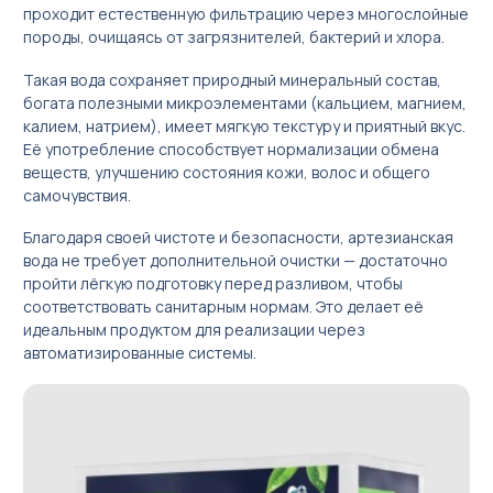
проходит естественную фильтрацию через многослойные
породы, очищаясь от загрязнителей, бактерий и хлора.
Бизнес под ключ
Такая вода сохраняет природный минеральный состав,
Мониторинг вендинговых автоматов
богата полезными микроэлементами (кальцием, магнием,
калием, натрием), имеет мягкую текстуру и приятный вкус.
Её употребление способствует нормализации обмена
веществ, улучшению состояния кожи, волос и общего
самочувствия.
Благодаря своей чистоте и безопасности, артезианская
вода не требует дополнительной очистки — достаточно
пройти лёгкую подготовку перед разливом, чтобы
соответствовать санитарным нормам. Это делает её
идеальным продуктом для реализации через
автоматизированные системы.
العربية
简体中文
English
Русский