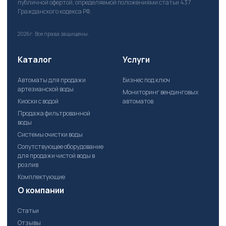
публичной офертой, определяемой положениями статьи 437
Гражданского кодекса РФ.
2026г.
Все права защищены.
Каталог
Услуги
Автоматы для продажи
Бизнес под ключ
артезианской воды
Мониторинг вендинговых
Киоски с водой
автоматов
Продажа фильтрованной
воды
Системы очистки воды
Сопутствующее оборудование
для продажи чистой воды в
розлив
Комплектующие
О компании
Статьи
Отзывы