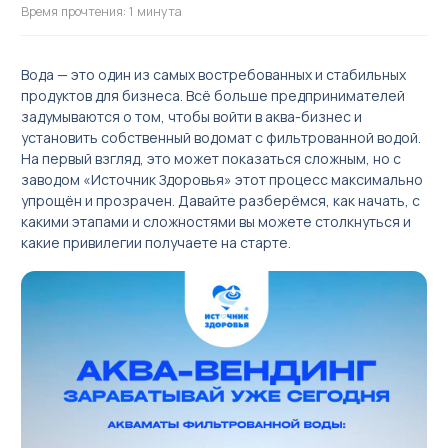
Время прочтения: 1 минута
Вода — это один из самых востребованных и стабильных
продуктов для бизнеса. Всё больше предпринимателей
задумываются о том, чтобы войти в аква-бизнес и
установить собственный водомат с фильтрованной водой.
Акваматы фильтрованной воды
На первый взгляд, это может показаться сложным, но с
Акваматы с привозной водой
заводом «Источник Здоровья» этот процесс максимально
упрощён и прозрачен. Давайте разберёмся, как начать, с
Модули розлива
какими этапами и сложностями вы можете столкнуться и
Системы очистки воды
какие привилегии получаете на старте.
Комплектующие к акваматам
🌟 Брендирование бизнеса
Сопутствующее оборудование для продажи чистой воды в
розлив