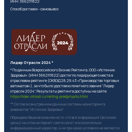
ИНН: 3662111822
Способ доставки - самовывоз
Лидер Отрасли 2024 *
* По данным Всероссийского Бизнес Рейтинга, ООО «Источник
Здоровья» (ИНН 3662111822) достигло лидирующего места в
отраслевом рейтинге (ОКВЭД 28.29.43 «Производство торговых
автоматов»), за что было удостоено почетного звания "Лидер
отрасли 2024". Результаты рейтинга доступны на сайте:
https://lider-otrasli.ru/reiting-predpriyatiy.html
** Согласно внутренним данным системы мониторинга
акваматов "Источник Здоровья".
Обращаем Ваше внимание на то, что вся информация (включая
цены) на этом интернет-сайте носит исключительно
информационный характер, и ни при каких условиях не является