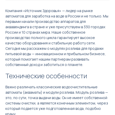
Компания «Источник Здоровья» — лидер на рынке
автоматов для заработка на воде в России и не только. Мы
первыми начали производство аппаратов для
аквавендинга в стране и уже присутствуем в 330 городах
России и 10 странах мира. Наше собственное
Акваматы фильтрованной воды
производство полного цикла гарантирует высокое
качество оборудования и стабильную работу сети.
Акваматы с привозной водой
Сегодня мы расскажем о модулях розлива для продажи
Модули розлива
питьевой воды — инновационном и прибыльном бизнесе,
который помогает нашим партнерам развивать
Системы очистки воды
собственный доход и заботиться о планете.
Комплектующие к акваматам
Технические особенности
🌟 Брендирование бизнеса
Важно различать классические водоочистительные
Сопутствующее оборудование для продажи чистой воды в
розлив
автоматы (акваматы) и модули розлива. Модуль розлива —
это, по сути, точка выдачи воды. Он не имеет собственной
системы очистки, а является конечным элементом, через
который подается уже подготовленная вода, подобно
крану.