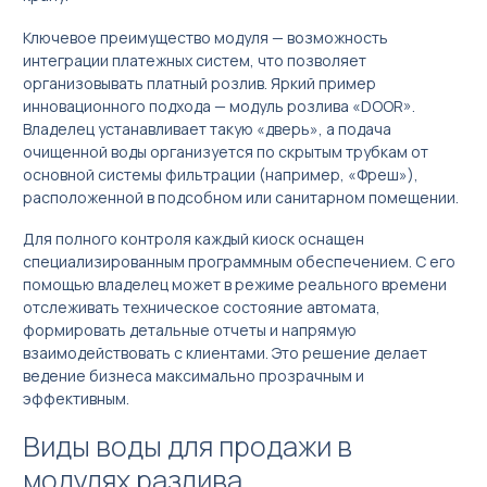
Ключевое преимущество модуля — возможность
Бизнес под ключ
интеграции платежных систем, что позволяет
организовывать платный розлив. Яркий пример
Мониторинг вендинговых автоматов
инновационного подхода — модуль розлива «DOOR».
Владелец устанавливает такую «дверь», а подача
очищенной воды организуется по скрытым трубкам от
основной системы фильтрации (например, «Фреш»),
расположенной в подсобном или санитарном помещении.
Для полного контроля каждый киоск оснащен
специализированным программным обеспечением. С его
помощью владелец может в режиме реального времени
отслеживать техническое состояние автомата,
формировать детальные отчеты и напрямую
взаимодействовать с клиентами. Это решение делает
العربية
ведение бизнеса максимально прозрачным и
эффективным.
简体中文
Виды воды для продажи в
English
модулях разлива
Русский