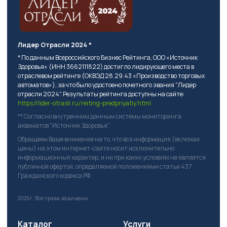
Лидер Отрасли 2024 *
* По данным Всероссийского Бизнес Рейтинга, ООО «Источник
Здоровья» (ИНН 3662111822) достигло лидирующего места в
отраслевом рейтинге (ОКВЭД 28.29.43 «Производство торговых
автоматов»), за что было удостоено почетного звания "Лидер
отрасли 2024". Результаты рейтинга доступны на сайте:
https://lider-otrasli.ru/reiting-predpriyatiy.html
** Согласно внутренним данным системы мониторинга
акваматов "Источник Здоровья".
Обращаем Ваше внимание на то, что вся информация (включая
цены) на этом интернет-сайте носит исключительно
информационный характер, и ни при каких условиях не является
публичной офертой, определяемой положениями статьи 437
Гражданского кодекса РФ.
2026г.
Все права защищены.
Каталог
Услуги