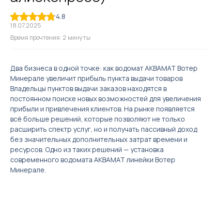
4.8
18.07.2025
Время прочтения: 2 минуты
Два бизнеса в одной точке: как водомат АКВАМАТ Вотер
Акваматы фильтрованной воды
Минерале увеличит прибыль пункта выдачи товаров
Акваматы с привозной водой
Владельцы пунктов выдачи заказов находятся в
постоянном поиске новых возможностей для увеличения
Модули розлива
прибыли и привлечения клиентов. На рынке появляется
Системы очистки воды
всё больше решений, которые позволяют не только
расширить спектр услуг, но и получать пассивный доход
Комплектующие к акваматам
без значительных дополнительных затрат времени и
🌟 Брендирование бизнеса
ресурсов. Одно из таких решений — установка
современного водомата АКВАМАТ линейки Вотер
Сопутствующее оборудование для продажи чистой воды в
Минерале.
розлив