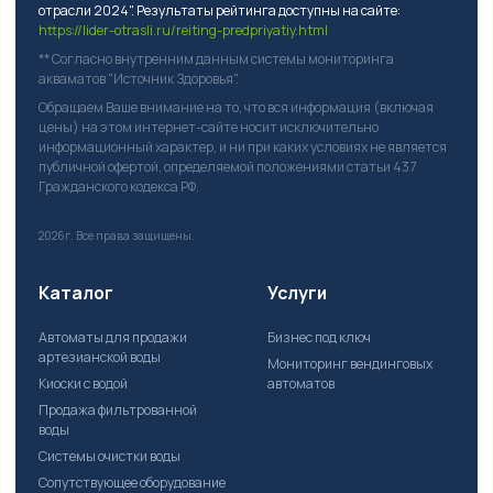
отрасли 2024". Результаты рейтинга доступны на сайте:
https://lider-otrasli.ru/reiting-predpriyatiy.html
** Согласно внутренним данным системы мониторинга
акваматов "Источник Здоровья".
Обращаем Ваше внимание на то, что вся информация (включая
цены) на этом интернет-сайте носит исключительно
информационный характер, и ни при каких условиях не является
публичной офертой, определяемой положениями статьи 437
Гражданского кодекса РФ.
2026г.
Все права защищены.
Каталог
Услуги
Автоматы для продажи
Бизнес под ключ
артезианской воды
Мониторинг вендинговых
Киоски с водой
автоматов
Продажа фильтрованной
воды
Системы очистки воды
Сопутствующее оборудование