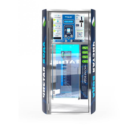
Бизнес под ключ
Мониторинг вендинговых автоматов
العربية
简体中文
English
Русский